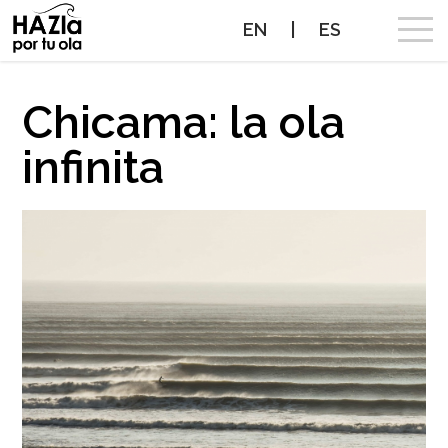
EN
|
ES
CAMPAÑA
Chicama: la ola
infinita
OLAS A PROTEGER
OLAS PROTEGIDAS
NOTICIAS
PROTEGE TUS OLAS
ALIADOS
CONTACTO