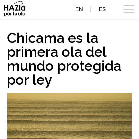
EN
|
ES
CAMPAÑA
Chicama es la
primera ola del
OLAS A PROTEGER
mundo protegida
OLAS PROTEGIDAS
por ley
NOTICIAS
PROTEGE TUS OLAS
ALIADOS
CONTACTO