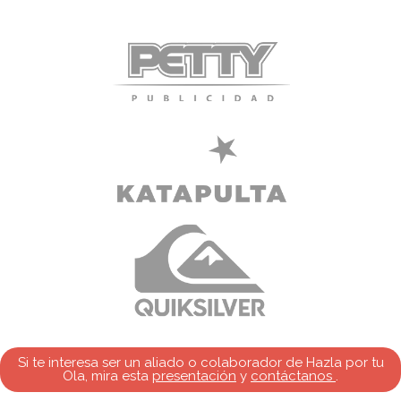
Si te interesa ser un aliado o colaborador de Hazla por tu
Ola, mira esta
presentación
y
contáctanos
.