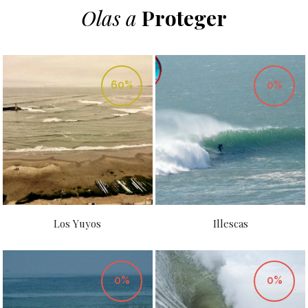
Olas a
Proteger
60%
0%
Los Yuyos
Illescas
0%
0%