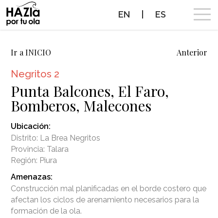
EN
|
ES
CAMPAÑA
Ir a INICIO
Anterior
Negritos 2
OLAS A PROTEGER
Punta Balcones, El Faro,
Bomberos, Malecones
OLAS PROTEGIDAS
Ubicación:
NOTICIAS
Distrito: La Brea Negritos
Provincia: Talara
PROTEGE TUS OLAS
Región: Piura
Amenazas:
ALIADOS
Construcción mal planificadas en el borde costero que
afectan los ciclos de arenamiento necesarios para la
CONTACTO
formación de la ola.