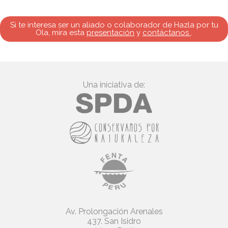
Si te interesa ser un aliado o colaborador de Hazla por tu
Ola, mira esta
presentación
y
contáctanos
.
Una iniciativa de:
Av. Prolongación Arenales
437. San Isidro